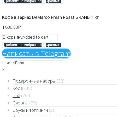
Добавить в избранное
Сравнить
Кофе в зернах DeMarco Fresh Roast GRAND 1 кг
1,830.00
₽
В корзину
Added to cart!
Добавить в избранное
Сравнить
Напиcать в Telegram
Поиск
×
Подарочные наборы
(32)
Кофе
(88)
Чай
(264)
Сиропы
(59)
Соусы и топпинги
(2)