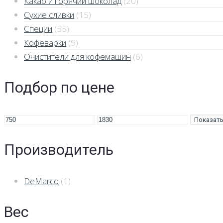
Какао и горячий шоколад
(20)
Сухие сливки
(15)
Специи
(55)
Кофеварки
(9)
Очистители для кофемашин
(6)
Подбор по цене
Показат
Производитель
DeMarco
(1)
Вес