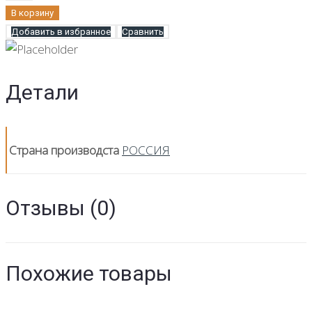
Кофе
В корзину
молотый
Добавить в избранное
Сравнить
ALTERNATIVA
Honduras
Copan
Детали
(Гондурас
Копан)
250
Страна производста
РОССИЯ
гр.
Отзывы (0)
Похожие товары