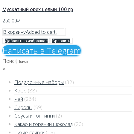
Мускатный орех целый 100 гр
250.00
₽
В корзину
Added to cart!
Добавить в избранное
Сравнить
Напиcать в Telegram
Поиск
×
Подарочные наборы
(32)
Кофе
(88)
Чай
(264)
Сиропы
(59)
Соусы и топпинги
(2)
Какао и горячий шоколад
(20)
Сухие сливки
(15)