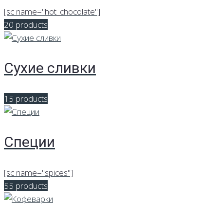
[sc name="hot_chocolate"]
20 products
Сухие сливки
15 products
Специи
[sc name="spices"]
55 products