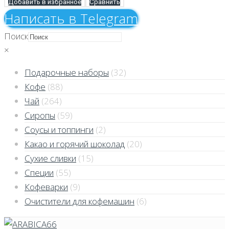
Добавить в избранное
Сравнить
Напиcать в Telegram
Поиск
×
Подарочные наборы
(32)
Кофе
(88)
Чай
(264)
Сиропы
(59)
Соусы и топпинги
(2)
Какао и горячий шоколад
(20)
Сухие сливки
(15)
Специи
(55)
Кофеварки
(9)
Очистители для кофемашин
(6)