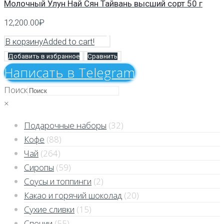
Молочный Улун Най Сян Тайвань высший сорт 50 г
12,200.00
₽
В корзину
Added to cart!
Добавить в избранное
Сравнить
Напиcать в Telegram
Поиск
×
Подарочные наборы
(32)
Кофе
(88)
Чай
(264)
Сиропы
(59)
Соусы и топпинги
(2)
Какао и горячий шоколад
(20)
Сухие сливки
(15)
Специи
(55)