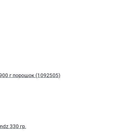
 900 г порoшок (1092505)
ndz 330 гр.