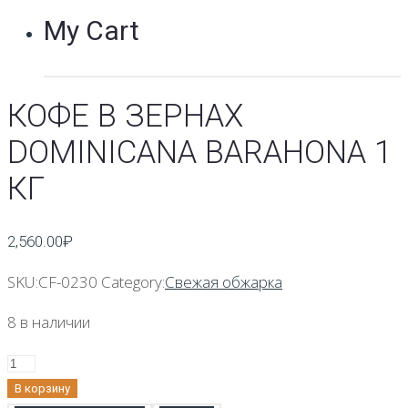
My Cart
КОФЕ В ЗЕРНАХ
DOMINICANA BARAHONA 1
КГ
2,560.00
₽
SKU:
CF-0230
Category:
Свежая обжарка
8 в наличии
Количество
Кофе
В корзину