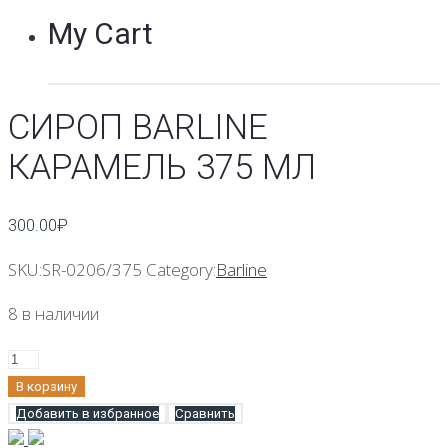
My Cart
СИРОП BARLINE
КАРАМЕЛЬ 375 МЛ
300.00
₽
SKU:
SR-0206/375
Category:
Barline
8 в наличии
Количество
Сироп
В корзину
Barline
Добавить в избранное
Сравнить
Карамель