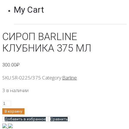
My Cart
СИРОП BARLINE
КЛУБНИКА 375 МЛ
300.00
₽
SKU:
SR-0225/375
Category:
Barline
3 в наличии
Количество
Сироп
В корзину
Barline
Добавить в избранное
Сравнить
Клубника