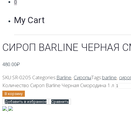
0
My Cart
СИРОП BARLINE ЧЕРНАЯ 
480.00
₽
SKU:
SR-0205
Categories:
Barline
,
Сиропы
Tags:
barline
,
сиро
Количество Сироп Barline Черная Смородина 1 л
В корзину
Добавить в избранное
Сравнить