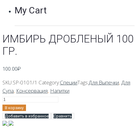
My Cart
ИМБИРЬ ДРОБЛЕНЫЙ 100
ГР.
100.00
₽
SKU:
SP-0101/1
Category:
Специи
Tags:
Для Выпечки
,
Для
Супа
,
Консервация
,
Напитки
Количество
Имбирь
В корзину
дробленый
Добавить в избранное
Сравнить
100
гр.