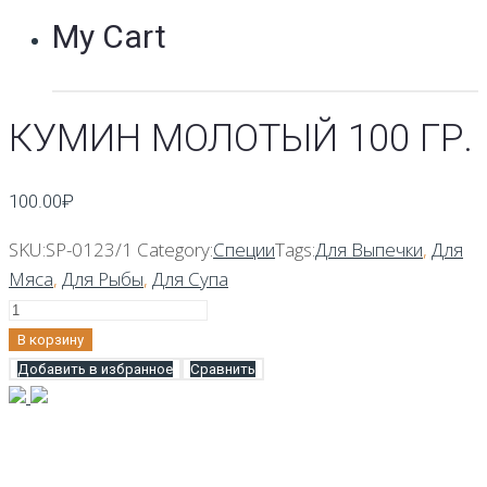
My Cart
КУМИН МОЛОТЫЙ 100 ГР.
100.00
₽
SKU:
SP-0123/1
Category:
Специи
Tags:
Для Выпечки
,
Для
Мяса
,
Для Рыбы
,
Для Супа
Количество
Кумин
В корзину
молотый
Добавить в избранное
Сравнить
100
гр.