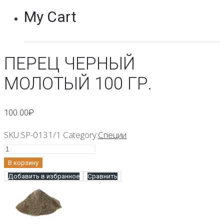
My Cart
ПЕРЕЦ ЧЕРНЫЙ
МОЛОТЫЙ 100 ГР.
100.00
₽
SKU:
SP-0131/1
Category:
Специи
Количество
Перец
В корзину
черный
Добавить в избранное
Сравнить
молотый
100
гр.