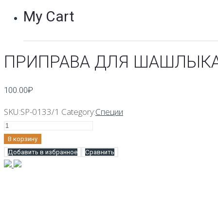
My Cart
ПРИПРАВА ДЛЯ ШАШЛЫКА 
100.00
₽
SKU:
SP-0133/1
Category:
Специи
Количество
Приправа
В корзину
для
Добавить в избранное
Сравнить
шашлыка
100
гр.