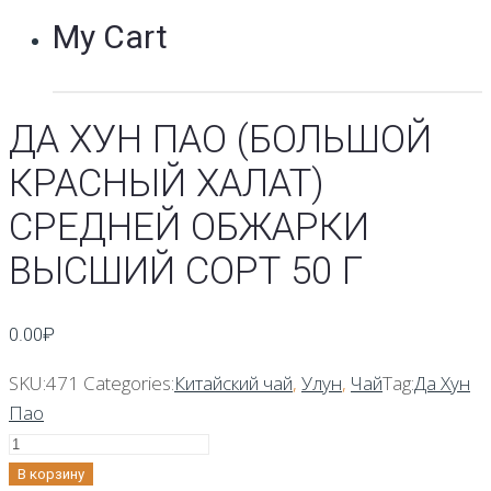
My Cart
ДА ХУН ПАО (БОЛЬШОЙ
КРАСНЫЙ ХАЛАТ)
СРЕДНЕЙ ОБЖАРКИ
ВЫСШИЙ СОРТ 50 Г
0.00
₽
SKU:
471
Categories:
Китайский чай
,
Улун
,
Чай
Tag:
Да Хун
Пао
Количество
Да
В корзину