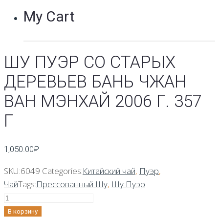
My Cart
ШУ ПУЭР СО СТАРЫХ
ДЕРЕВЬЕВ БАНЬ ЧЖАН
ВАН МЭНХАЙ 2006 Г. 357
Г
1,050.00
₽
SKU:
6049
Categories:
Китайский чай
,
Пуэр
,
Чай
Tags:
Прессованный Шу
,
Шу Пуэр
Количество
Шу
В корзину