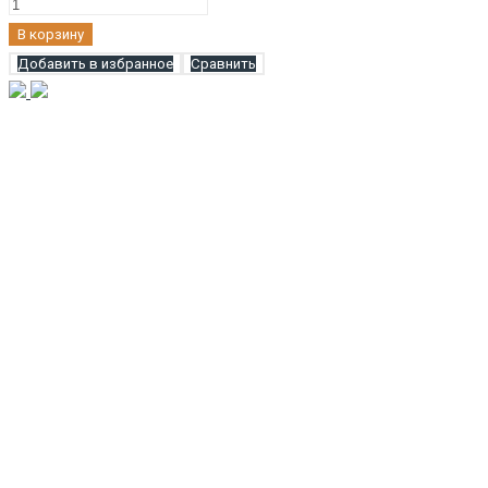
Количество
Шу
В корзину
Пуэр
Добавить в избранное
Сравнить
Старые
Чайные
Головы
Лао
Ча
Тоу
3
года
50
г