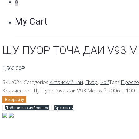
0
My Cart
ШУ ПУЭР ТОЧА ДАИ V93 МЕ
1,560.00
₽
SKU:
624
Categories:
Китайский чай
,
Пуэр
,
Чай
Tags:
Прессо
Количество Шу Пуэр точа Даи V93 Менхай 2006 г. 100 г
В корзину
Добавить в избранное
Сравнить