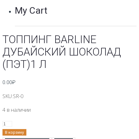
My Cart
ТОППИНГ BARLINE
ДУБАЙСКИЙ ШОКОЛАД
(ПЭТ)1 Л
0.00
₽
SKU:
SR-0
4 в наличии
Количество
Топпинг
В корзину