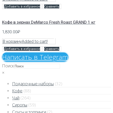
Добавить в избранное
Сравнить
Кофе в зернах DeMarco Fresh Roast GRAND 1 кг
1,830.00
₽
В корзину
Added to cart!
Добавить в избранное
Сравнить
Напиcать в Telegram
Поиск
×
Подарочные наборы
(32)
Кофе
(88)
Чай
(264)
Сиропы
(59)
Соусы и топпинги
(2)