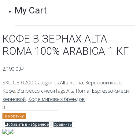
My Cart
КОФЕ В ЗЕРНАХ ALTA
ROMA 100% ARABICA 1 КГ
2,190.00
₽
SKU:
CB-0200
Categories:
Alta Roma
,
Зерновой кофе
,
Кофе
,
Эспрессо смеси
Tags:
Alta Roma
,
Espresso-смеси
,
зерновой
,
Кофе мировых брендов
Количество
Кофе
В корзину
в
Добавить в избранное
Сравнить
зернах