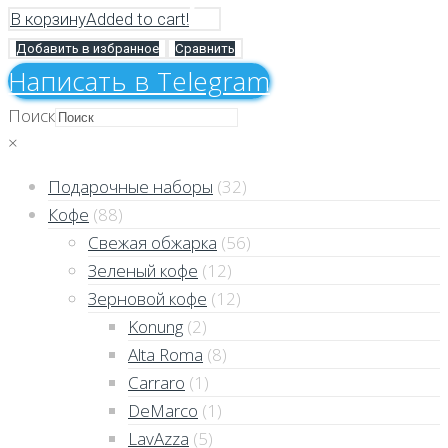
В корзину
Added to cart!
Добавить в избранное
Сравнить
Напиcать в Telegram
Поиск
×
Подарочные наборы
(32)
Кофе
(88)
Свежая обжарка
(56)
Зеленый кофе
(12)
Зерновой кофе
(12)
Konung
(2)
Alta Roma
(8)
Carraro
(1)
DeMarco
(1)
LavAzza
(5)