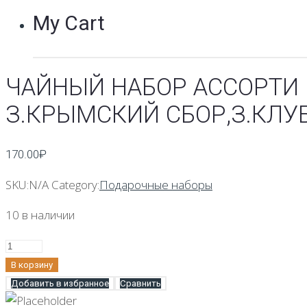
My Cart
ЧАЙНЫЙ НАБОР АССОРТИ П
З.КРЫМСКИЙ СБОР,З.КЛУ
170.00
₽
SKU:
N/A
Category:
Подарочные наборы
10 в наличии
Количество
Чайный
В корзину
набор
Добавить в избранное
Сравнить
ассорти