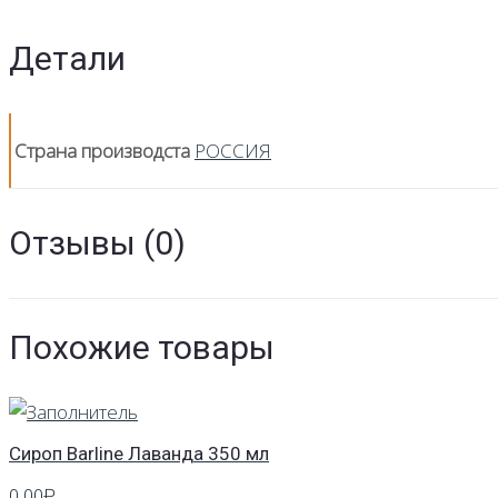
прес.
5
Детали
видов
(ч.вишня,
клюква;кр.годжи,
Страна производста
РОССИЯ
з.крымский
сбор,з.клубника)
Отзывы (0)
Похожие товары
Сироп Barline Лаванда 350 мл
0.00
₽