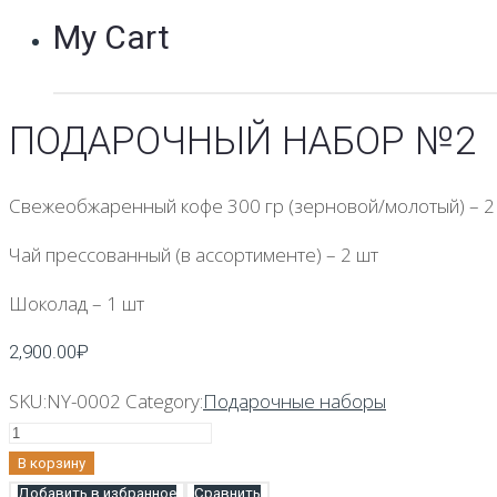
My Cart
ПОДАРОЧНЫЙ НАБОР №2
Свежеобжаренный кофе 300 гр (зерновой/молотый) – 2
Чай прессованный (в ассортименте) – 2 шт
Шоколад – 1 шт
2,900.00
₽
SKU:
NY-0002
Category:
Подарочные наборы
Количество
Подарочный
В корзину
набор
Добавить в избранное
Сравнить