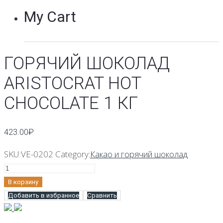
My Cart
ГОРЯЧИЙ ШОКОЛАД
ARISTOCRAT HOT
CHOCOLATE 1 КГ
423.00
₽
SKU:
VE-0202
Category:
Какао и горячий шоколад
Количество
Горячий
В корзину
шоколад
Добавить в избранное
Сравнить
Aristocrat
Hot