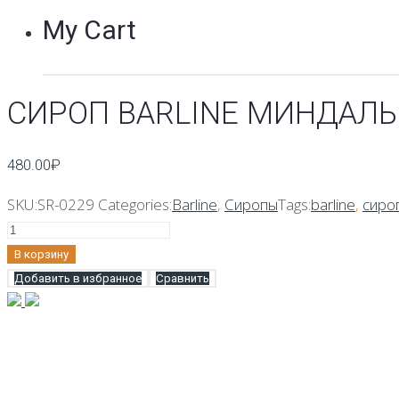
My Cart
СИРОП BARLINE МИНДАЛЬ 
480.00
₽
SKU:
SR-0229
Categories:
Barline
,
Сиропы
Tags:
barline
,
сиро
Количество
Сироп
В корзину
Barline
Добавить в избранное
Сравнить
Миндаль
1
л