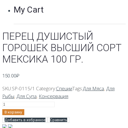
My Cart
ПЕРЕЦ ДУШИСТЫЙ
ГОРОШЕК ВЫСШИЙ СОРТ
МЕКСИКА 100 ГР.
150.00
₽
SKU:
SP-0115/1
Category:
Специи
Tags:
Для Мяса
,
Для
Рыбы
,
Для Супа
,
Консервация
Количество
Перец
В корзину
душистый
Добавить в избранное
Сравнить
горошек