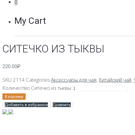
0
My Cart
СИТЕЧКО ИЗ ТЫКВЫ
220.00
₽
SKU:
2114
Categories:
Аксессуары для чая
,
Китайский чай
,
Количество Ситечко из тыквы
В корзину
Добавить в избранное
Сравнить