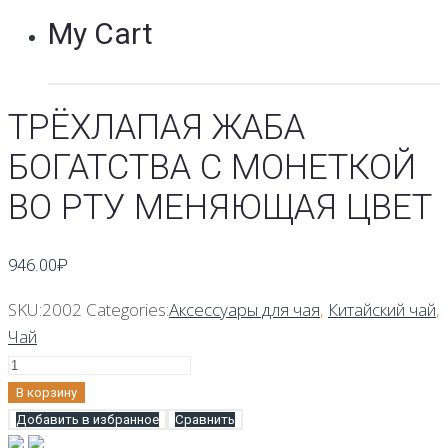
My Cart
ТРЁХЛАПАЯ ЖАБА
БОГАТСТВА С МОНЕТКОЙ
ВО РТУ МЕНЯЮЩАЯ ЦВЕТ
946.00
₽
SKU:
2002
Categories:
Аксессуары для чая
,
Китайский чай
,
Чай
Количество
Трёхлапая
В корзину
жаба
Добавить в избранное
Сравнить
богатства