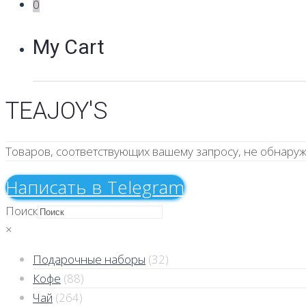
0
My Cart
TEAJOY'S
Товаров, соответствующих вашему запросу, не обнаруж
Напиcать в Telegram
Поиск
×
Подарочные наборы
(32)
Кофе
(88)
Чай
(264)