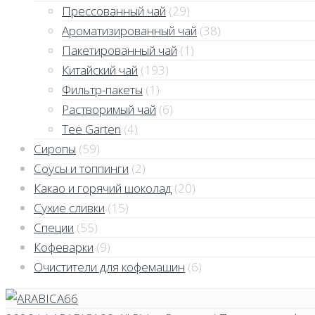
Прессованный чай
(29)
Ароматизированный чай
(38)
Пакетированный чай
(1)
Китайский чай
(193)
Фильтр-пакеты
(1)
Растворимый чай
(6)
Tee Garten
(4)
Сиропы
(59)
Соусы и топпинги
(2)
Какао и горячий шоколад
(20)
Сухие сливки
(15)
Специи
(55)
Кофеварки
(9)
Очистители для кофемашин
(6)